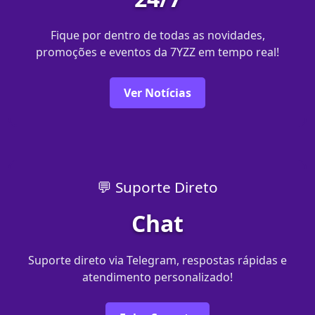
Fique por dentro de todas as novidades,
promoções e eventos da 7YZZ em tempo real!
Ver Notícias
💬 Suporte Direto
Chat
Suporte direto via Telegram, respostas rápidas e
atendimento personalizado!