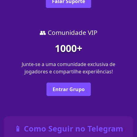
Falar Suporte
👥 Comunidade VIP
1000+
Junte-se a uma comunidade exclusiva de
jogadores e compartilhe experiências!
Entrar Grupo
📱 Como Seguir no Telegram