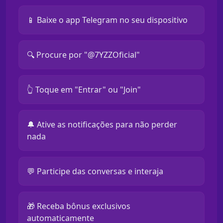
📱 Baixe o app Telegram no seu dispositivo
🔍 Procure por "@7YZZOficial"
👆 Toque em "Entrar" ou "Join"
🔔 Ative as notificações para não perder
nada
💬 Participe das conversas e interaja
🎁 Receba bônus exclusivos
automaticamente