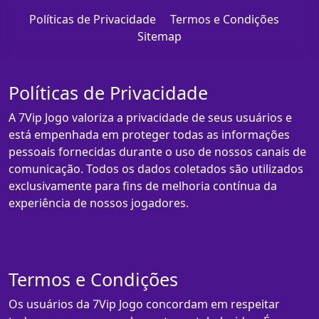
Políticas de Privacidade
Termos e Condições
Sitemap
Políticas de Privacidade
A 7Vip Jogo valoriza a privacidade de seus usuários e
está empenhada em proteger todas as informações
pessoais fornecidas durante o uso de nossos canais de
comunicação. Todos os dados coletados são utilizados
exclusivamente para fins de melhoria contínua da
experiência de nossos jogadores.
Termos e Condições
Os usuários da 7Vip Jogo concordam em respeitar