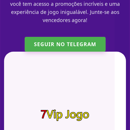
você tem acesso a promoções incríveis e uma
experiência de jogo inigualável. Junte-se aos
vencedores agora!
SEGUIR NO TELEGRAM