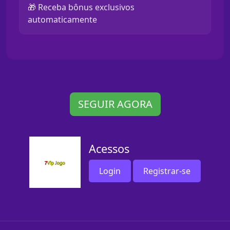
🎁 Receba bônus exclusivos
automaticamente
SEGUIR AGORA
Acessos
Login
Registrar-se