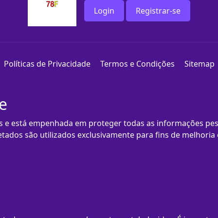
Login
Registrar-se
Políticas de Privacidade
Termos e Condições
Sitemap
de
ios e está empenhada em proteger todas as informações pe
tados são utilizados exclusivamente para fins de melhoria