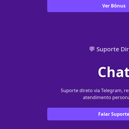
Ver Bônus
💬 Suporte Di
Cha
Suporte direto via Telegram, r
atendimento persona
Falar Suport