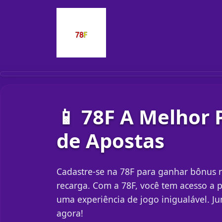
📱 78F A Melhor 
de Apostas
Cadastre-se na 78F para ganhar bônus 
recarga. Com a 78F, você tem acesso a p
uma experiência de jogo inigualável. J
agora!