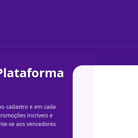
Plataforma
no cadastro e em cada
romoções incríveis e
unte-se aos vencedores