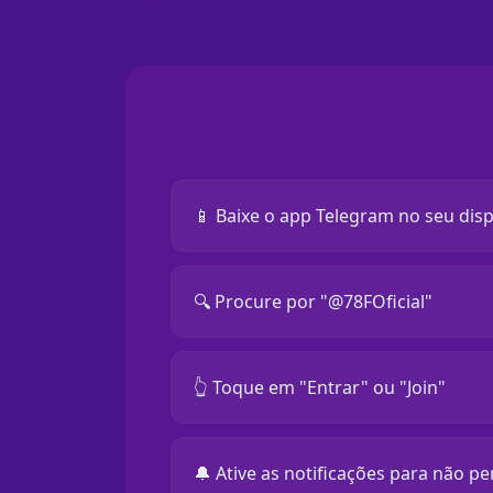
📱 Baixe o app Telegram no seu disp
🔍 Procure por "@78FOficial"
👆 Toque em "Entrar" ou "Join"
🔔 Ative as notificações para não p