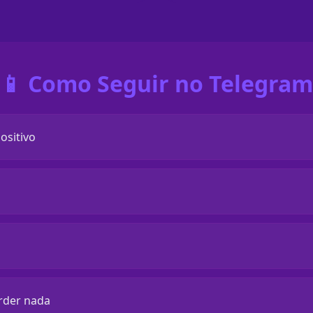
📱 Como Seguir no Telegram
ositivo
erder nada