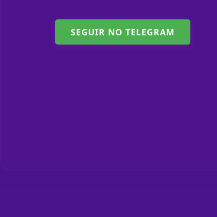
SEGUIR NO TELEGRAM