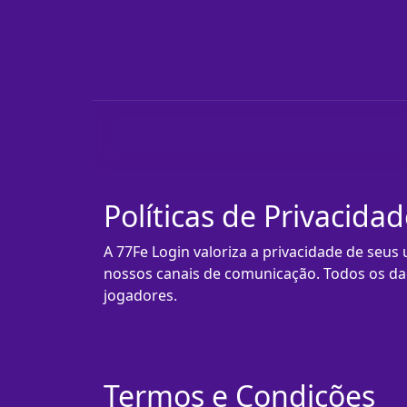
Políticas de Privacida
A 77Fe Login valoriza a privacidade de seu
nossos canais de comunicação. Todos os dad
jogadores.
Termos e Condições