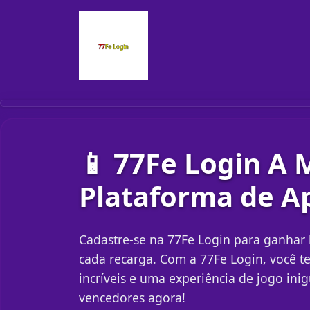
📱 77Fe Login A 
Plataforma de A
Cadastre-se na 77Fe Login para ganhar
cada recarga. Com a 77Fe Login, você 
incríveis e uma experiência de jogo inig
vencedores agora!