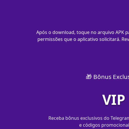
Após o download, toque no arquivo APK par
permissões que o aplicativo solicitará. R
🎁 Bônus Exclu
VIP
Receba bônus exclusivos do Telegra
e códigos promocionai