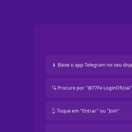
📱 Baixe o app Telegram no seu disp
🔍 Procure por "@77Fe LoginOficial"
👆 Toque em "Entrar" ou "Join"