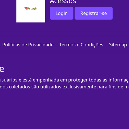
Acessos
Login
Registrar-se
Políticas de Privacidade
Termos e Condições
Sitemap
de
s usuários e está empenhada em proteger todas as informaç
os coletados são utilizados exclusivamente para fins de m