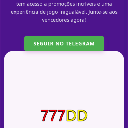
tem acesso a promoções incríveis e uma
experiência de jogo inigualável. Junte-se aos
vencedores agora!
SEGUIR NO TELEGRAM