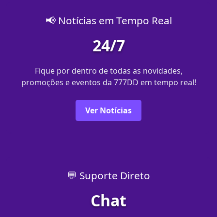
📢 Notícias em Tempo Real
24/7
Fique por dentro de todas as novidades,
promoções e eventos da 777DD em tempo real!
Ver Notícias
💬 Suporte Direto
Chat