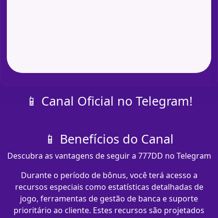
📱 Canal Oficial no Telegram!
📱 Benefícios do Canal
Descubra as vantagens de seguir a 777DD no Telegram
Durante o período de bônus, você terá acesso a
recursos especiais como estatísticas detalhadas de
jogo, ferramentas de gestão de banca e suporte
prioritário ao cliente. Estes recursos são projetados