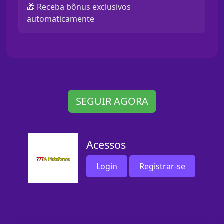
🎁 Receba bônus exclusivos
automaticamente
SEGUIR AGORA
Acessos
Login
Registrar-se