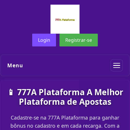
Login
Registrar-se
Menu
📱 777A Plataforma A Melhor
Plataforma de Apostas
Cadastre-se na 777A Plataforma para ganhar
bônus no cadastro e em cada recarga. Com a