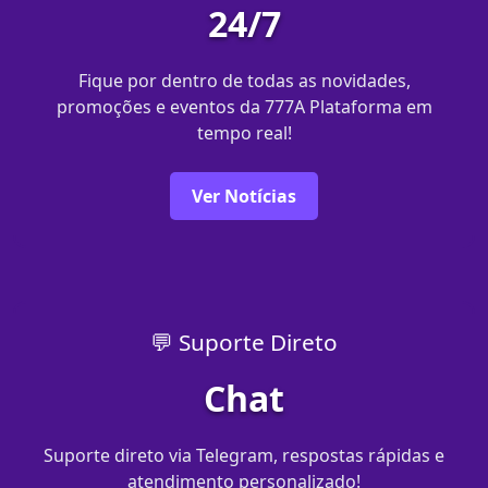
24/7
Fique por dentro de todas as novidades,
promoções e eventos da 777A Plataforma em
tempo real!
Ver Notícias
💬 Suporte Direto
Chat
Suporte direto via Telegram, respostas rápidas e
atendimento personalizado!