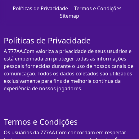
Políticas de Privacidade
Termos e Condições
Sitemap
Políticas de Privacidade
A 777AA.Com valoriza a privacidade de seus usuários e
está empenhada em proteger todas as informações
pessoais fornecidas durante o uso de nossos canais de
comunicação. Todos os dados coletados são utilizados
exclusivamente para fins de melhoria contínua da
experiência de nossos jogadores.
Termos e Condições
Os usuários da 777AA.Com concordam em respeitar