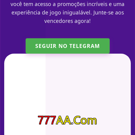
você tem acesso a promoções incríveis e uma
experiência de jogo inigualável. Junte-se aos
vencedores agora!
SEGUIR NO TELEGRAM