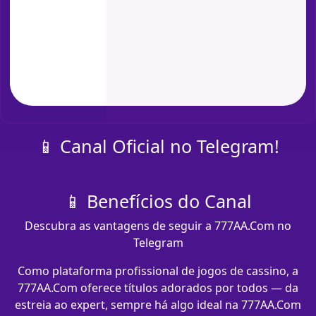
📱 Canal Oficial no Telegram!
📱 Benefícios do Canal
Descubra as vantagens de seguir a 777AA.Com no
Telegram
Como plataforma profissional de jogos de cassino, a
777AA.Com oferece títulos adorados por todos — da
estreia ao expert, sempre há algo ideal na 777AA.Com