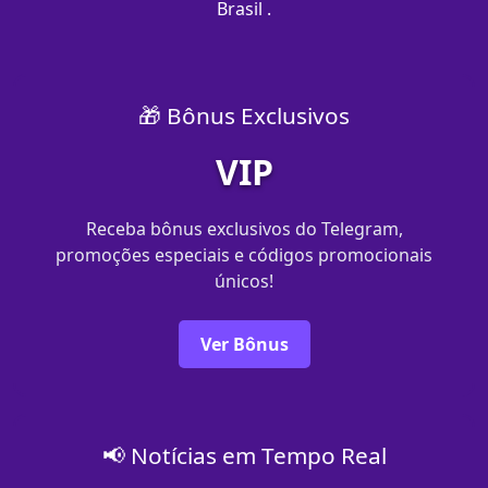
Brasil .
🎁 Bônus Exclusivos
VIP
Receba bônus exclusivos do Telegram,
promoções especiais e códigos promocionais
únicos!
Ver Bônus
📢 Notícias em Tempo Real