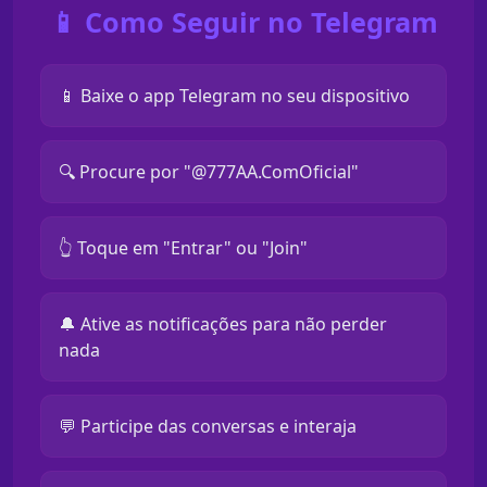
📱 Como Seguir no Telegram
📱 Baixe o app Telegram no seu dispositivo
🔍 Procure por "@777AA.ComOficial"
👆 Toque em "Entrar" ou "Join"
🔔 Ative as notificações para não perder
nada
💬 Participe das conversas e interaja