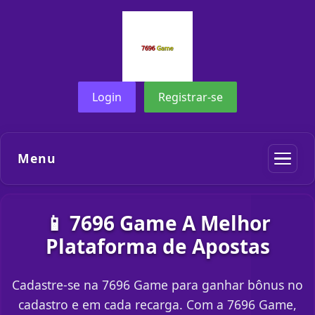
Login
Registrar-se
Menu
📱 7696 Game A Melhor
Plataforma de Apostas
Cadastre-se na 7696 Game para ganhar bônus no
cadastro e em cada recarga. Com a 7696 Game,