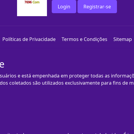
Login
Registrar-se
Políticas de Privacidade
Termos e Condições
Sitemap
de
 usuários e está empenhada em proteger todas as informaçõ
os coletados são utilizados exclusivamente para fins de m