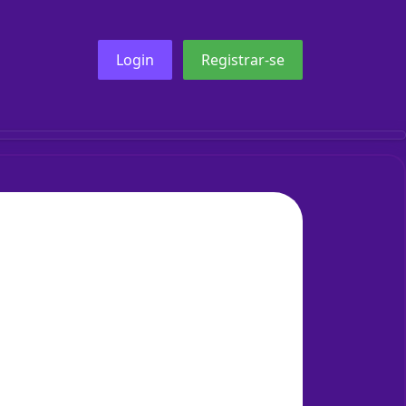
Login
Registrar-se