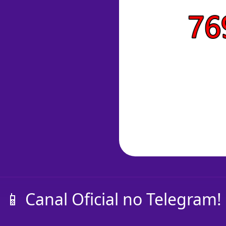
📱 Canal Oficial no Telegram!