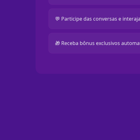
💬 Participe das conversas e interaj
🎁 Receba bônus exclusivos autom