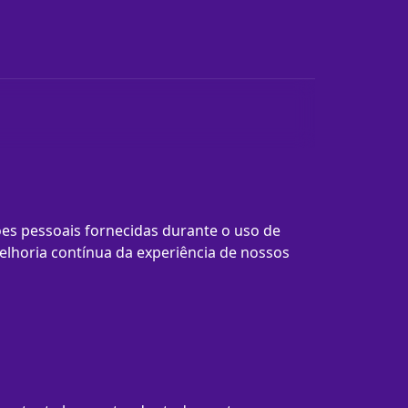
es pessoais fornecidas durante o uso de
elhoria contínua da experiência de nossos