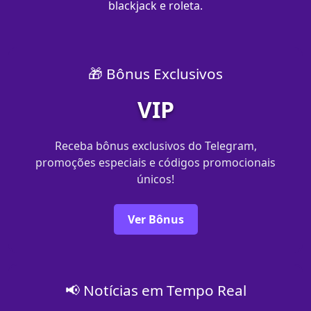
blackjack e roleta.
🎁 Bônus Exclusivos
VIP
Receba bônus exclusivos do Telegram,
promoções especiais e códigos promocionais
únicos!
Ver Bônus
📢 Notícias em Tempo Real