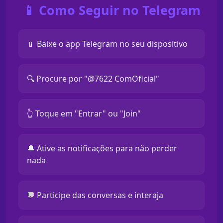
📱 Como Seguir no Telegram
📱 Baixe o app Telegram no seu dispositivo
🔍 Procure por "@7622 ComOficial"
👆 Toque em "Entrar" ou "Join"
🔔 Ative as notificações para não perder
nada
💬 Participe das conversas e interaja