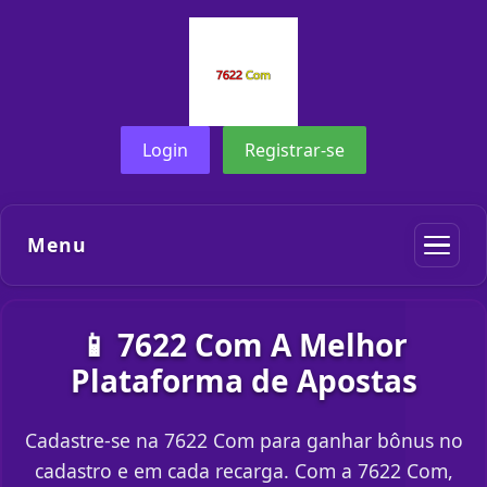
Login
Registrar-se
Menu
📱 7622 Com A Melhor
Plataforma de Apostas
Cadastre-se na 7622 Com para ganhar bônus no
cadastro e em cada recarga. Com a 7622 Com,