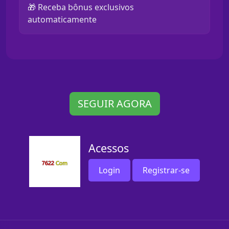
🎁 Receba bônus exclusivos
automaticamente
SEGUIR AGORA
Acessos
Login
Registrar-se