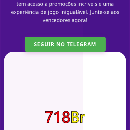
tem acesso a promoções incríveis e uma
experiência de jogo inigualável. Junte-se aos
vencedores agora!
SEGUIR NO TELEGRAM