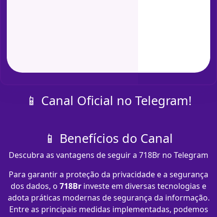
📱 Canal Oficial no Telegram!
📱 Benefícios do Canal
Descubra as vantagens de seguir a 718Br no Telegram
Para garantir a proteção da privacidade e a segurança
dos dados, o
718Br
investe em diversas tecnologias e
adota práticas modernas de segurança da informação.
Entre as principais medidas implementadas, podemos