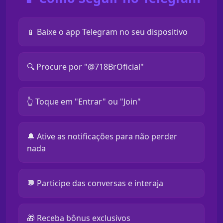
📱 Baixe o app Telegram no seu dispositivo
🔍 Procure por "@718BrOficial"
👆 Toque em "Entrar" ou "Join"
🔔 Ative as notificações para não perder
nada
💬 Participe das conversas e interaja
🎁 Receba bônus exclusivos