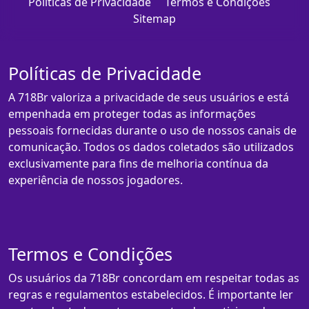
Políticas de Privacidade
Termos e Condições
Sitemap
Políticas de Privacidade
A 718Br valoriza a privacidade de seus usuários e está
empenhada em proteger todas as informações
pessoais fornecidas durante o uso de nossos canais de
comunicação. Todos os dados coletados são utilizados
exclusivamente para fins de melhoria contínua da
experiência de nossos jogadores.
Termos e Condições
Os usuários da 718Br concordam em respeitar todas as
regras e regulamentos estabelecidos. É importante ler