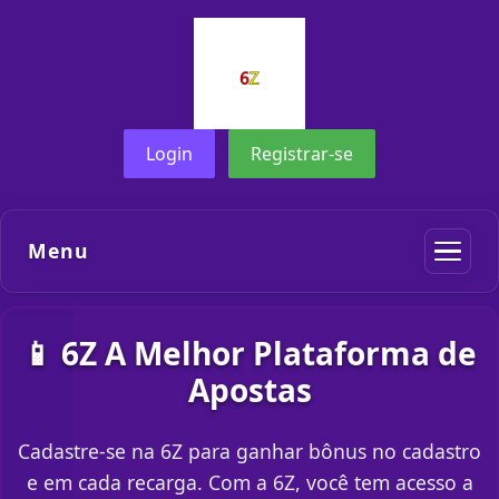
Login
Registrar-se
Menu
📱 6Z A Melhor Plataforma de
Apostas
Cadastre-se na 6Z para ganhar bônus no cadastro
e em cada recarga. Com a 6Z, você tem acesso a