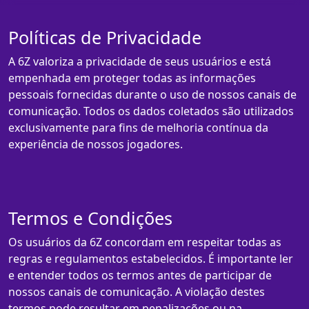
Políticas de Privacidade
A 6Z valoriza a privacidade de seus usuários e está
empenhada em proteger todas as informações
pessoais fornecidas durante o uso de nossos canais de
comunicação. Todos os dados coletados são utilizados
exclusivamente para fins de melhoria contínua da
experiência de nossos jogadores.
Termos e Condições
Os usuários da 6Z concordam em respeitar todas as
regras e regulamentos estabelecidos. É importante ler
e entender todos os termos antes de participar de
nossos canais de comunicação. A violação destes
termos pode resultar em penalizações ou na