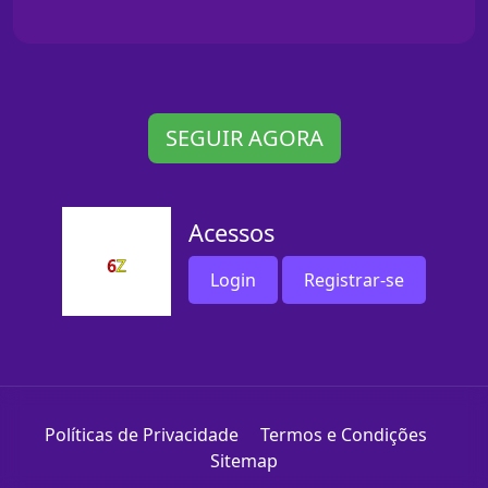
SEGUIR AGORA
Acessos
Login
Registrar-se
Políticas de Privacidade
Termos e Condições
Sitemap