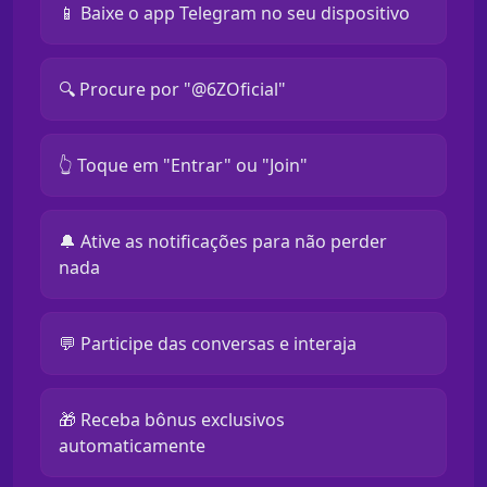
📱 Baixe o app Telegram no seu dispositivo
🔍 Procure por "@6ZOficial"
👆 Toque em "Entrar" ou "Join"
🔔 Ative as notificações para não perder
nada
💬 Participe das conversas e interaja
🎁 Receba bônus exclusivos
automaticamente