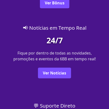
Ver Bônus
📢 Notícias em Tempo Real
24/7
Fique por dentro de todas as novidades,
promoções e eventos da 6BB em tempo real!
Ver Notícias
💬 Suporte Direto