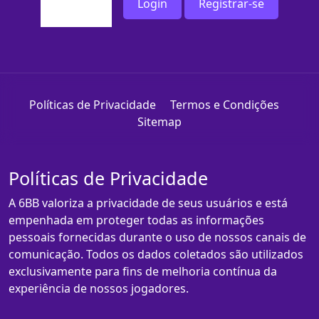
Login
Registrar-se
Políticas de Privacidade
Termos e Condições
Sitemap
Políticas de Privacidade
A 6BB valoriza a privacidade de seus usuários e está
empenhada em proteger todas as informações
pessoais fornecidas durante o uso de nossos canais de
comunicação. Todos os dados coletados são utilizados
exclusivamente para fins de melhoria contínua da
experiência de nossos jogadores.