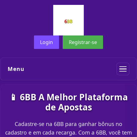
Login
Registrar-se
Menu
📱 6BB A Melhor Plataforma
de Apostas
Cadastre-se na 6BB para ganhar bônus no
cadastro e em cada recarga. Com a 6BB, você tem