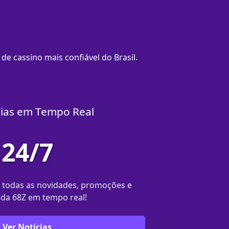
de cassino mais confiável do Brasil.
cias em Tempo Real
24/7
e todas as novidades, promoções e
 da 68Z em tempo real!
Ver Notícias