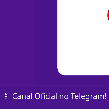
📱 Canal Oficial no Telegram!