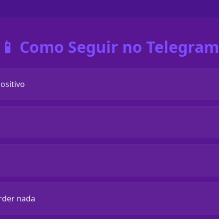
📱 Como Seguir no Telegram
ositivo
erder nada