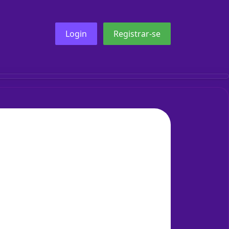
Login
Registrar-se