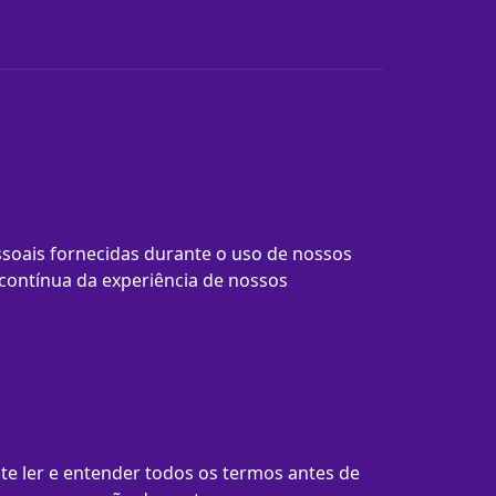
ssoais fornecidas durante o uso de nossos
 contínua da experiência de nossos
te ler e entender todos os termos antes de