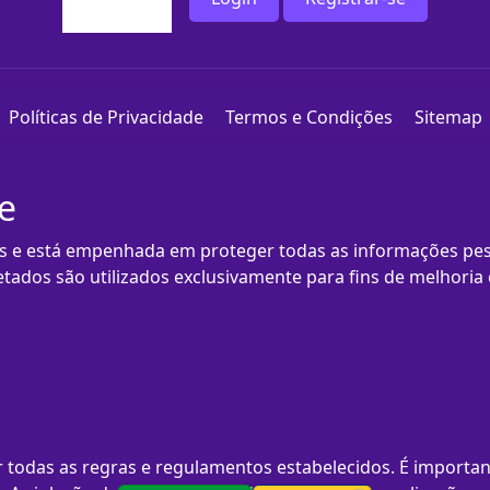
Políticas de Privacidade
Termos e Condições
Sitemap
de
ios e está empenhada em proteger todas as informações pe
tados são utilizados exclusivamente para fins de melhoria
todas as regras e regulamentos estabelecidos. É importan