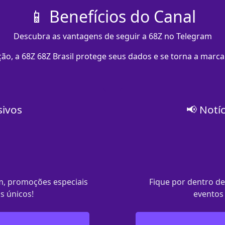
📱 Benefícios do Canal
Descubra as vantagens de seguir a 68Z no Telegram
o, a 68Z 68Z Brasil protege seus dados e se torna a marca 
sivos
📢 Notí
m, promoções especiais
Fique por dentro d
s únicos!
eventos