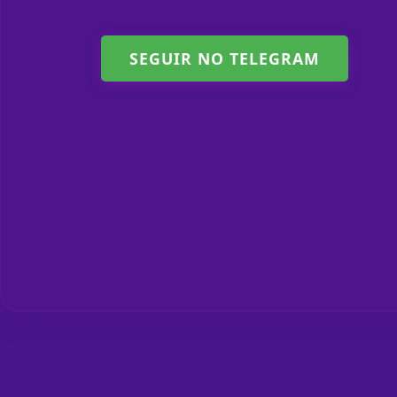
SEGUIR NO TELEGRAM