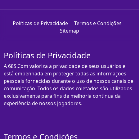
Políticas de Privacidade
Termos e Condições
Sitemap
Políticas de Privacidade
A 68S.Com valoriza a privacidade de seus usuários e
está empenhada em proteger todas as informações
pessoais fornecidas durante o uso de nossos canais de
comunicação. Todos os dados coletados são utilizados
exclusivamente para fins de melhoria contínua da
experiência de nossos jogadores.
Termos e Condições