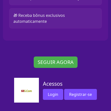
🎁 Receba bônus exclusivos
automaticamente
SEGUIR AGORA
Acessos
Login
Registrar-se