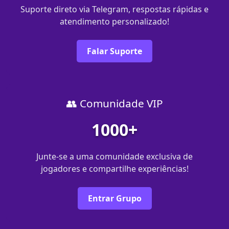
Suporte direto via Telegram, respostas rápidas e
atendimento personalizado!
Falar Suporte
👥 Comunidade VIP
1000+
Junte-se a uma comunidade exclusiva de
jogadores e compartilhe experiências!
Entrar Grupo