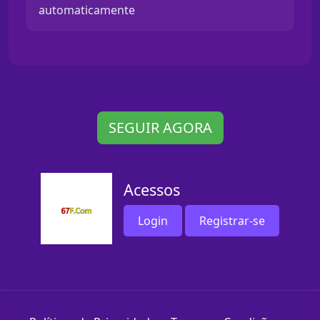
automaticamente
SEGUIR AGORA
Acessos
Login
Registrar-se