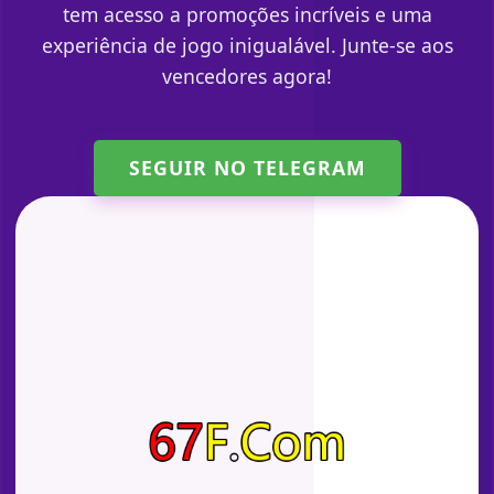
tem acesso a promoções incríveis e uma
experiência de jogo inigualável. Junte-se aos
vencedores agora!
SEGUIR NO TELEGRAM