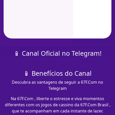
📱 Canal Oficial no Telegram!
📱 Benefícios do Canal
Descubra as vantagens de seguir a 67F.Com no
Telegram
Na 67F.Com , liberte o estresse e viva momentos
diferentes com os jogos de cassino da 67F.Com Brasil ,
que te acompanham em cada instante de lazer.