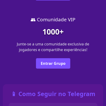
👥 Comunidade VIP
1000+
Junte-se a uma comunidade exclusiva de
jogadores e compartilhe experiências!
Entrar Grupo
📱 Como Seguir no Telegram