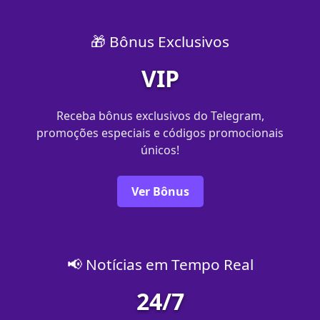
🎁 Bônus Exclusivos
VIP
Receba bônus exclusivos do Telegram,
promoções especiais e códigos promocionais
únicos!
Ver Bônus
📢 Notícias em Tempo Real
24/7