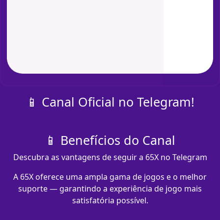
📱 Canal Oficial no Telegram!
📱 Benefícios do Canal
Descubra as vantagens de seguir a 65X no Telegram
A 65X oferece uma ampla gama de jogos e o melhor
suporte — garantindo a experiência de jogo mais
satisfatória possível.