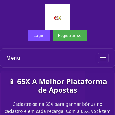
Login
Registrar-se
Menu
📱 65X A Melhor Plataforma
de Apostas
Cadastre-se na 65X para ganhar bônus no
cadastro e em cada recarga. Com a 65X, você tem