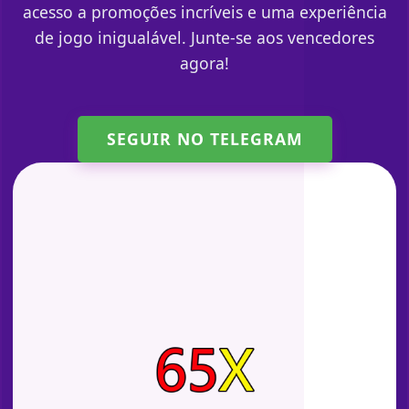
acesso a promoções incríveis e uma experiência
de jogo inigualável. Junte-se aos vencedores
agora!
SEGUIR NO TELEGRAM