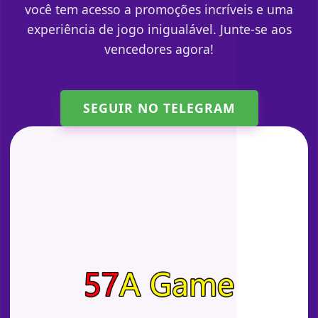
você tem acesso a promoções incríveis e uma
experiência de jogo inigualável. Junte-se aos
vencedores agora!
SEGUIR NO TELEGRAM