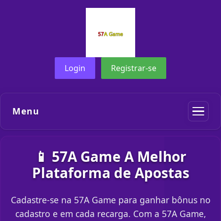
Login
Registrar-se
Menu
📱 57A Game A Melhor
Plataforma de Apostas
Cadastre-se na 57A Game para ganhar bônus no
cadastro e em cada recarga. Com a 57A Game,