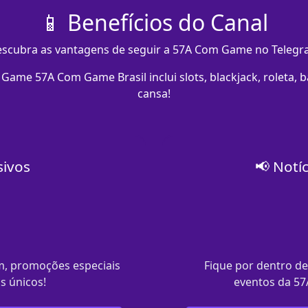
📱 Benefícios do Canal
scubra as vantagens de seguir a 57A Com Game no Teleg
Game 57A Com Game Brasil inclui slots, blackjack, roleta,
cansa!
sivos
📢 Notí
m, promoções especiais
Fique por dentro d
s únicos!
eventos da 5