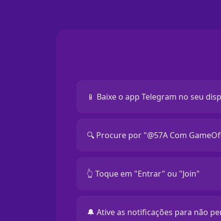
📱 Baixe o app Telegram no seu disp
🔍 Procure por "@57A Com GameOfi
👆 Toque em "Entrar" ou "Join"
🔔 Ative as notificações para não p