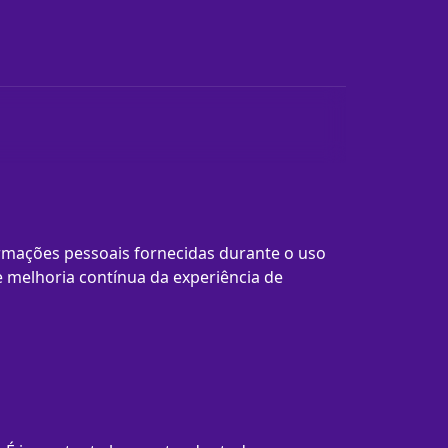
rmações pessoais fornecidas durante o uso
e melhoria contínua da experiência de