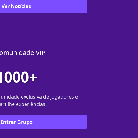
Ver Notícias
Comunidade VIP
1000+
unidade exclusiva de jogadores e
rtilhe experiências!
Entrar Grupo