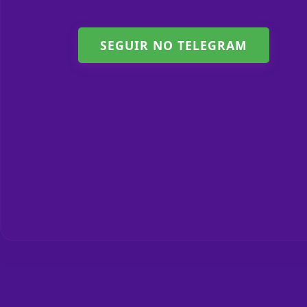
SEGUIR NO TELEGRAM