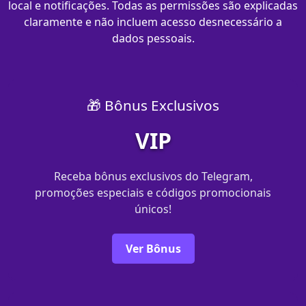
local e notificações. Todas as permissões são explicadas
claramente e não incluem acesso desnecessário a
dados pessoais.
🎁 Bônus Exclusivos
VIP
Receba bônus exclusivos do Telegram,
promoções especiais e códigos promocionais
únicos!
Ver Bônus