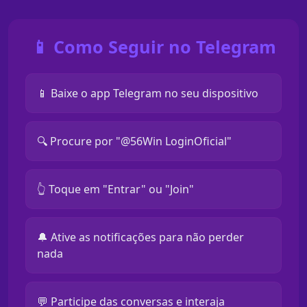
📱 Como Seguir no Telegram
📱 Baixe o app Telegram no seu dispositivo
🔍 Procure por "@56Win LoginOficial"
👆 Toque em "Entrar" ou "Join"
🔔 Ative as notificações para não perder
nada
💬 Participe das conversas e interaja