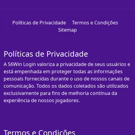
Políticas de Privacidade
Termos e Condições
Sitemap
Políticas de Privacidade
A 56Win Login valoriza a privacidade de seus usuários e
está empenhada em proteger todas as informações
pessoais fornecidas durante o uso de nossos canais de
comunicação. Todos os dados coletados são utilizados
exclusivamente para fins de melhoria contínua da
experiência de nossos jogadores.
Termos e Condições