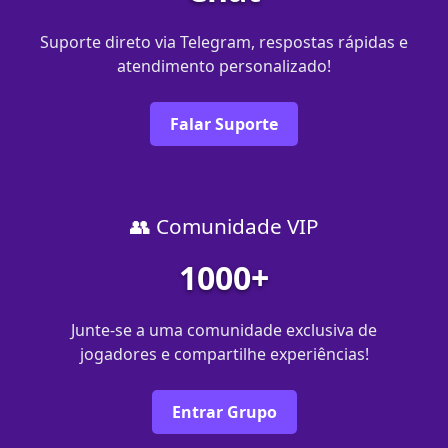
Suporte direto via Telegram, respostas rápidas e
atendimento personalizado!
Falar Suporte
👥 Comunidade VIP
1000+
Junte-se a uma comunidade exclusiva de
jogadores e compartilhe experiências!
Entrar Grupo