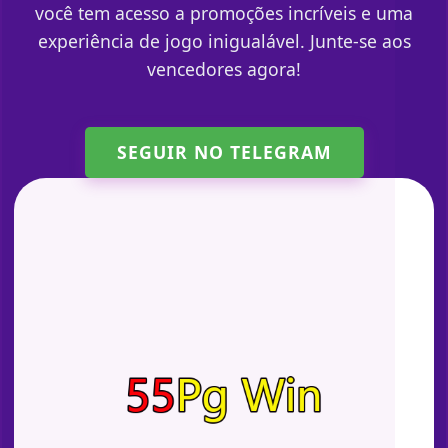
você tem acesso a promoções incríveis e uma
experiência de jogo inigualável. Junte-se aos
vencedores agora!
SEGUIR NO TELEGRAM