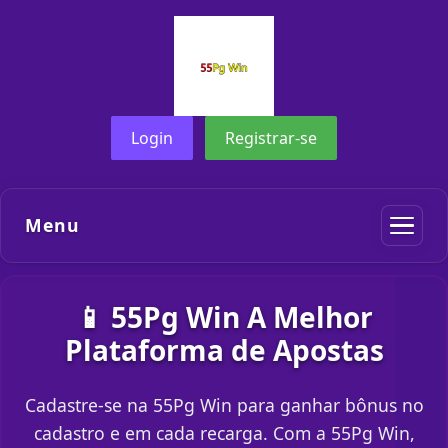
Login
Registrar-se
Menu
📱 55Pg Win A Melhor
Plataforma de Apostas
Cadastre-se na 55Pg Win para ganhar bônus no
cadastro e em cada recarga. Com a 55Pg Win,