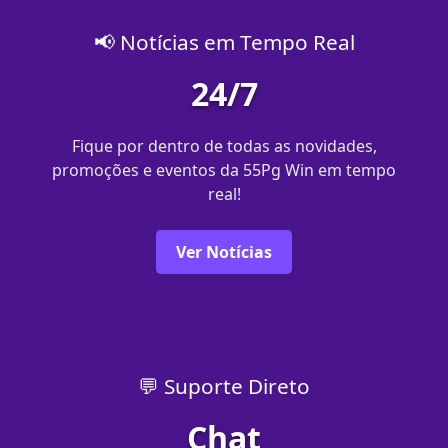
📢 Notícias em Tempo Real
24/7
Fique por dentro de todas as novidades,
promoções e eventos da 55Pg Win em tempo
real!
Ver Notícias
💬 Suporte Direto
Chat