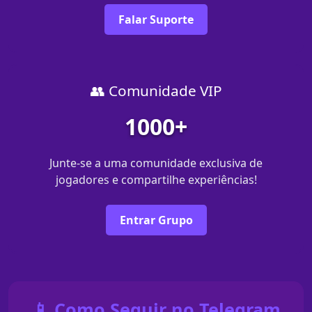
Falar Suporte
👥 Comunidade VIP
1000+
Junte-se a uma comunidade exclusiva de
jogadores e compartilhe experiências!
Entrar Grupo
📱 Como Seguir no Telegram