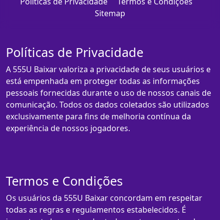
Políticas de Privacidade
Termos e Condições
Sitemap
Políticas de Privacidade
A 555U Baixar valoriza a privacidade de seus usuários e
está empenhada em proteger todas as informações
pessoais fornecidas durante o uso de nossos canais de
comunicação. Todos os dados coletados são utilizados
exclusivamente para fins de melhoria contínua da
experiência de nossos jogadores.
Termos e Condições
Os usuários da 555U Baixar concordam em respeitar
todas as regras e regulamentos estabelecidos. É