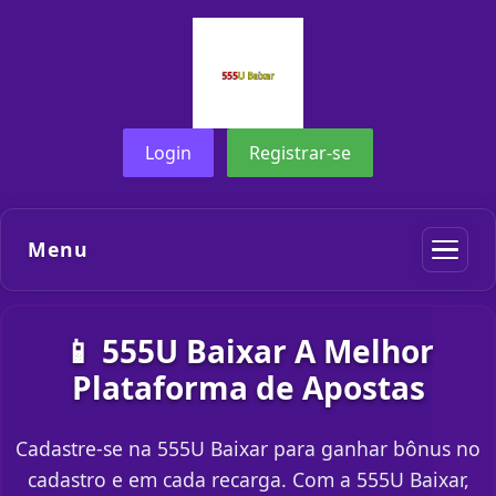
Login
Registrar-se
Menu
📱 555U Baixar A Melhor
Plataforma de Apostas
Cadastre-se na 555U Baixar para ganhar bônus no
cadastro e em cada recarga. Com a 555U Baixar,