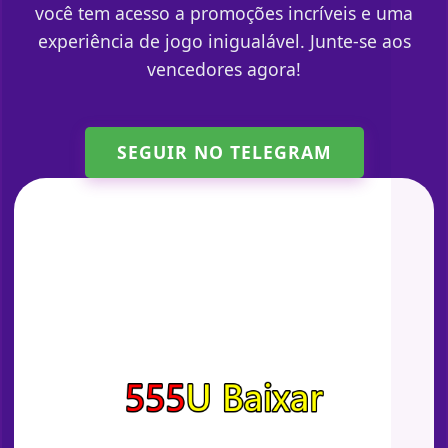
você tem acesso a promoções incríveis e uma
experiência de jogo inigualável. Junte-se aos
vencedores agora!
SEGUIR NO TELEGRAM