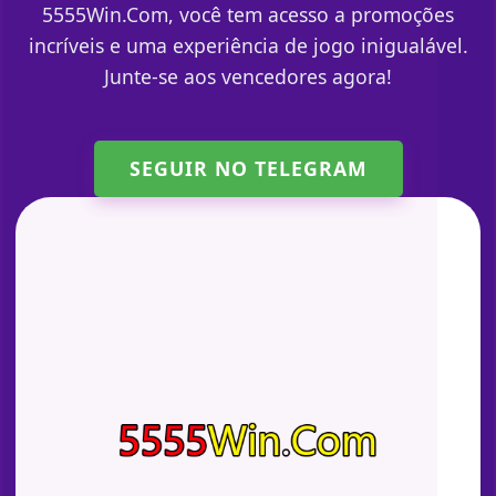
5555Win.Com, você tem acesso a promoções
incríveis e uma experiência de jogo inigualável.
Junte-se aos vencedores agora!
SEGUIR NO TELEGRAM