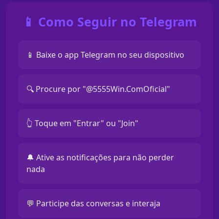
📱 Como Seguir no Telegram
📱 Baixe o app Telegram no seu dispositivo
🔍 Procure por "@5555Win.ComOficial"
👆 Toque em "Entrar" ou "Join"
🔔 Ative as notificações para não perder
nada
💬 Participe das conversas e interaja