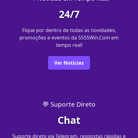
24/7
Fique por dentro de todas as novidades,
promoções e eventos da 5555Win.Com em
tempo real!
Ver Notícias
💬 Suporte Direto
Chat
Suporte direto via Telegram, respostas rápidas e