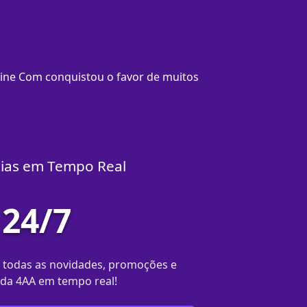
line Com conquistou o favor de muitos
cias em Tempo Real
24/7
e todas as novidades, promoções e
 da 4AA em tempo real!