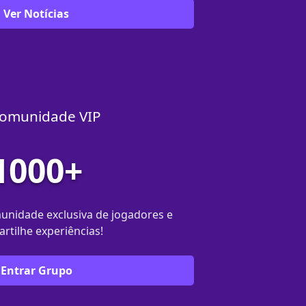
Ver Notícias
Comunidade VIP
1000+
unidade exclusiva de jogadores e
rtilhe experiências!
Entrar Grupo