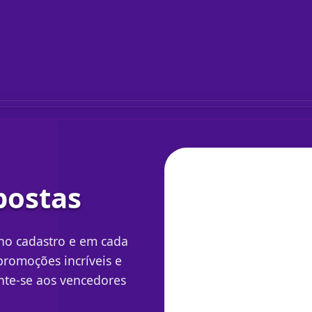
postas
no cadastro e em cada
promoções incríveis e
unte-se aos vencedores