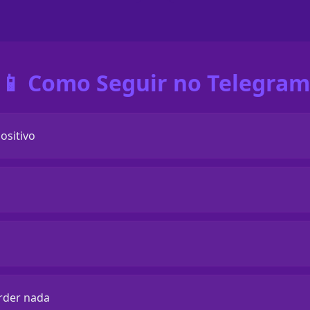
📱 Como Seguir no Telegram
ositivo
erder nada