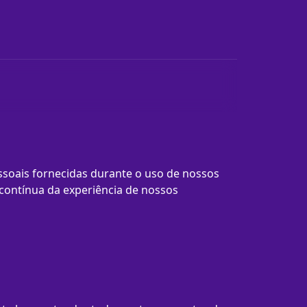
ssoais fornecidas durante o uso de nossos
 contínua da experiência de nossos