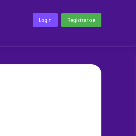
Login
Registrar-se