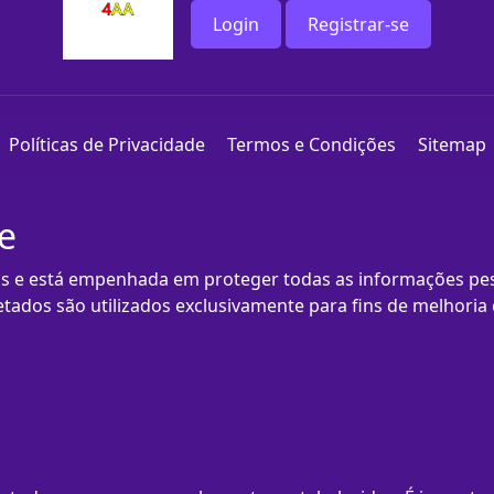
Login
Registrar-se
Políticas de Privacidade
Termos e Condições
Sitemap
de
ios e está empenhada em proteger todas as informações pe
tados são utilizados exclusivamente para fins de melhoria