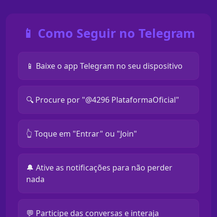
📱 Como Seguir no Telegram
📱 Baixe o app Telegram no seu dispositivo
🔍 Procure por "@4296 PlataformaOficial"
👆 Toque em "Entrar" ou "Join"
🔔 Ative as notificações para não perder
nada
💬 Participe das conversas e interaja