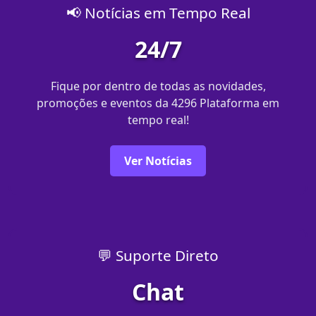
📢 Notícias em Tempo Real
24/7
Fique por dentro de todas as novidades,
promoções e eventos da 4296 Plataforma em
tempo real!
Ver Notícias
💬 Suporte Direto
Chat