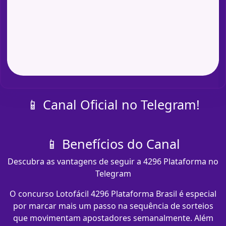
📱 Canal Oficial no Telegram!
📱 Benefícios do Canal
Descubra as vantagens de seguir a 4296 Plataforma no
Telegram
O concurso Lotofácil 4296 Plataforma Brasil é especial
por marcar mais um passo na sequência de sorteios
que movimentam apostadores semanalmente. Além