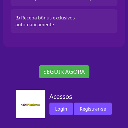
🎁 Receba bônus exclusivos
automaticamente
SEGUIR AGORA
Acessos
Login
Registrar-se