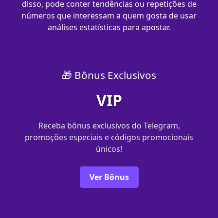
disso, pode conter tendências ou repetições de
números que interessam a quem gosta de usar
análises estatísticas para apostar.
🎁 Bônus Exclusivos
VIP
Receba bônus exclusivos do Telegram,
promoções especiais e códigos promocionais
únicos!
Ver Bônus