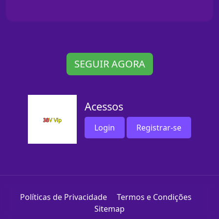
SEGUIR AGORA
Acessos
Login
Registrar-se
Políticas de Privacidade
Termos e Condições
Sitemap