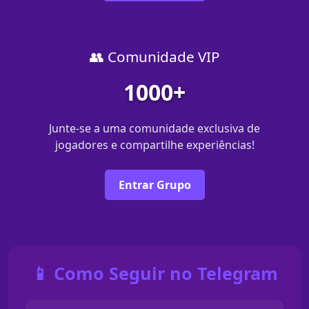
👥 Comunidade VIP
1000+
Junte-se a uma comunidade exclusiva de
jogadores e compartilhe experiências!
Entrar Grupo
📱 Como Seguir no Telegram