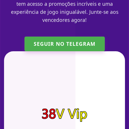
tem acesso a promoções incríveis e uma
experiência de jogo inigualável. Junte-se aos
vencedores agora!
SEGUIR NO TELEGRAM