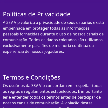
Políticas de Privacidade
A 38V Vip valoriza a privacidade de seus usuários e está
empenhada em proteger todas as informações
pessoais fornecidas durante o uso de nossos canais de
comunicação. Todos os dados coletados são utilizados
exclusivamente para fins de melhoria contínua da
experiência de nossos jogadores.
Termos e Condições
Os usuários da 38V Vip concordam em respeitar todas
as regras e regulamentos estabelecidos. É importante
ler e entender todos os termos antes de participar de
nossos canais de comunicação. A violação destes