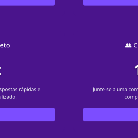
reto
👥 
t
espostas rápidas e
Junte-se a uma com
lizado!
compa
e