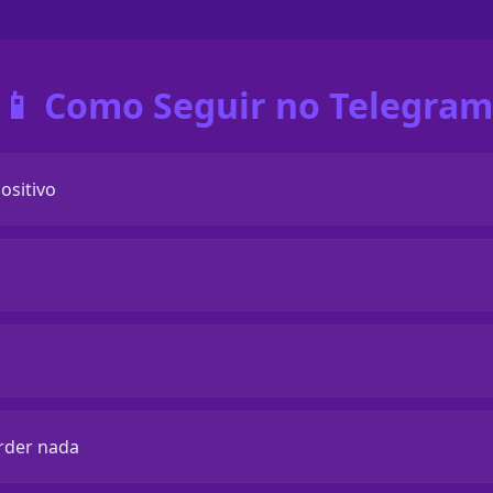
📱 Como Seguir no Telegram
ositivo
erder nada