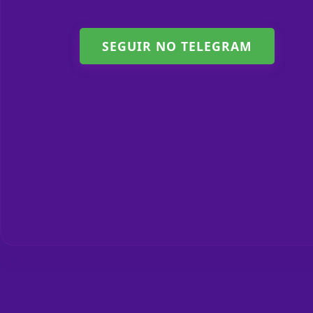
SEGUIR NO TELEGRAM