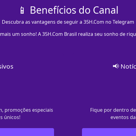
📱 Benefícios do Canal
Descubra as vantagens de seguir a 35H.Com no Telegram
mais um sonho! A 35H.Com Brasil realiza seu sonho de riqu
sivos
📢 Notí
m, promoções especiais
Fique por dentro d
s únicos!
eventos da