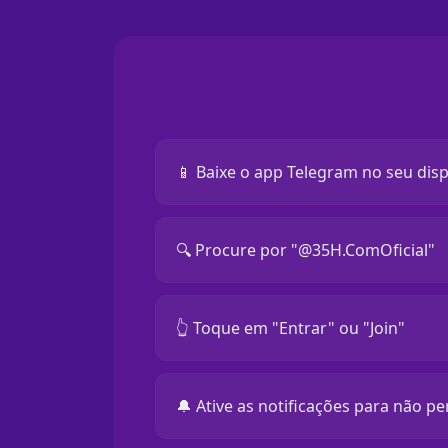
📱 Baixe o app Telegram no seu disp
🔍 Procure por "@35H.ComOficial"
👆 Toque em "Entrar" ou "Join"
🔔 Ative as notificações para não p