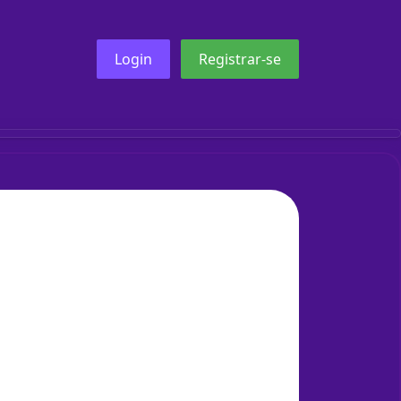
Login
Registrar-se