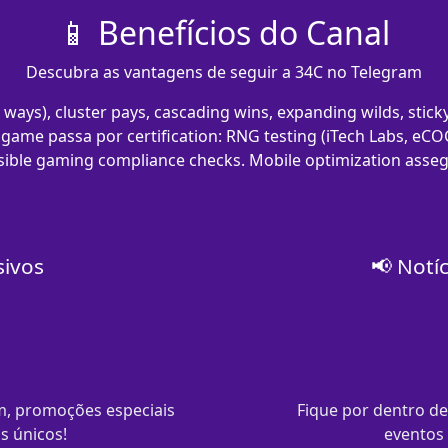
📱 Benefícios do Canal
Descubra as vantagens de seguir a 34C no Telegram
 ways), cluster pays, cascading wins, expanding wilds, stic
ame passa por certification: RNG testing (iTech Labs, eCOG
sible gaming compliance checks. Mobile optimization assegu
sivos
📢 Notí
m, promoções especiais
Fique por dentro d
s únicos!
eventos