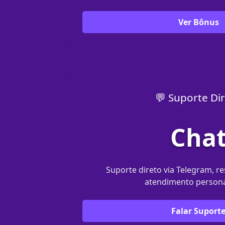
Ver Bônus
💬 Suporte Di
Cha
Suporte direto via Telegram, r
atendimento persona
Falar Suport