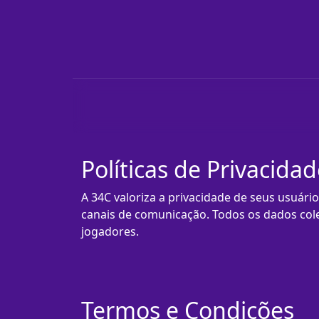
Políticas de Privacida
A 34C valoriza a privacidade de seus usuár
canais de comunicação. Todos os dados cole
jogadores.
Termos e Condições