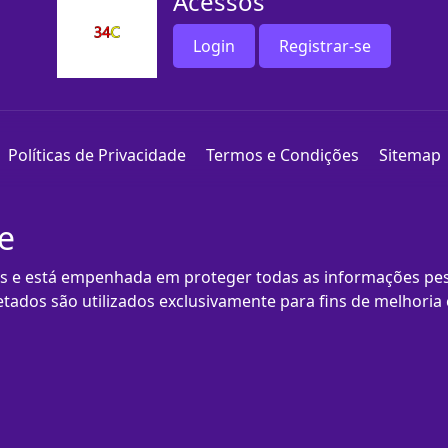
Acessos
Login
Registrar-se
Políticas de Privacidade
Termos e Condições
Sitemap
de
ios e está empenhada em proteger todas as informações pe
tados são utilizados exclusivamente para fins de melhoria