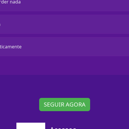
erder nada
a
aticamente
SEGUIR AGORA