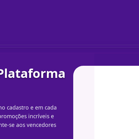
 Plataforma
no cadastro e em cada
promoções incríveis e
unte-se aos vencedores