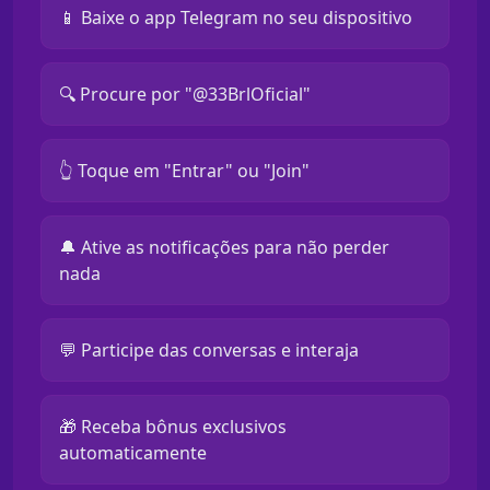
📱 Baixe o app Telegram no seu dispositivo
🔍 Procure por "@33BrlOficial"
👆 Toque em "Entrar" ou "Join"
🔔 Ative as notificações para não perder
nada
💬 Participe das conversas e interaja
🎁 Receba bônus exclusivos
automaticamente