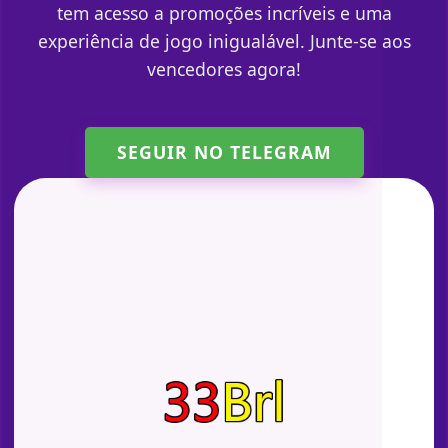
tem acesso a promoções incríveis e uma
experiência de jogo inigualável. Junte-se aos
vencedores agora!
SEGUIR NO TELEGRAM