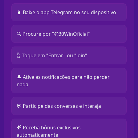
📱 Baixe o app Telegram no seu dispositivo
🔍 Procure por "@30WinOficial"
👆 Toque em "Entrar" ou "Join"
🔔 Ative as notificações para não perder
nada
💬 Participe das conversas e interaja
🎁 Receba bônus exclusivos
automaticamente