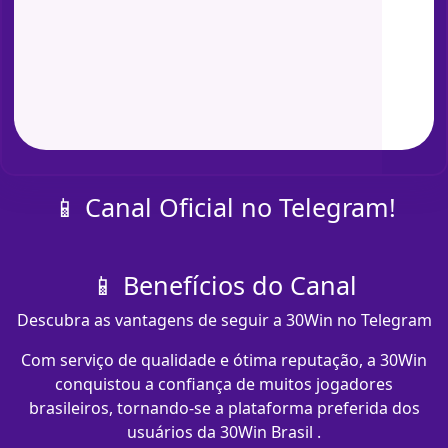
📱 Canal Oficial no Telegram!
📱 Benefícios do Canal
Descubra as vantagens de seguir a 30Win no Telegram
Com serviço de qualidade e ótima reputação, a 30Win
conquistou a confiança de muitos jogadores
brasileiros, tornando-se a plataforma preferida dos
usuários da 30Win Brasil .