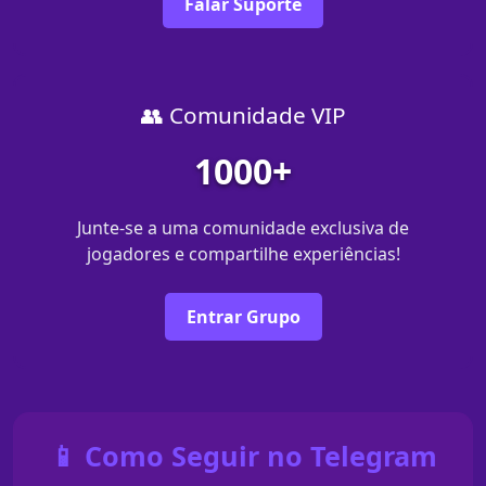
Falar Suporte
👥 Comunidade VIP
1000+
Junte-se a uma comunidade exclusiva de
jogadores e compartilhe experiências!
Entrar Grupo
📱 Como Seguir no Telegram