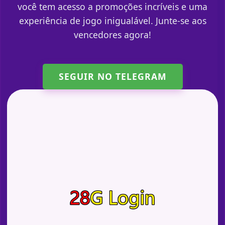
você tem acesso a promoções incríveis e uma
experiência de jogo inigualável. Junte-se aos
vencedores agora!
SEGUIR NO TELEGRAM