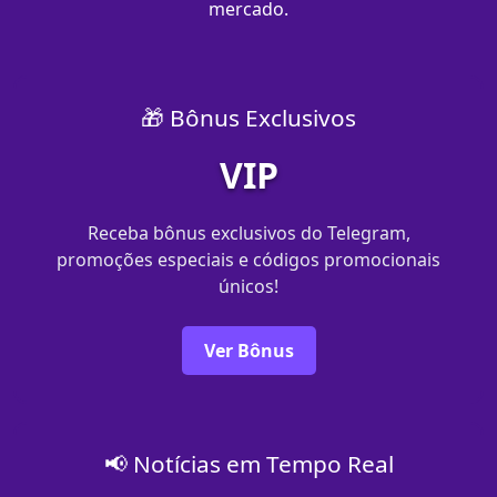
mercado.
🎁 Bônus Exclusivos
VIP
Receba bônus exclusivos do Telegram,
promoções especiais e códigos promocionais
únicos!
Ver Bônus
📢 Notícias em Tempo Real