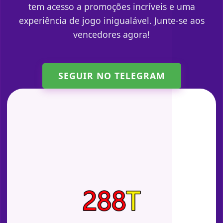
tem acesso a promoções incríveis e uma
experiência de jogo inigualável. Junte-se aos
vencedores agora!
SEGUIR NO TELEGRAM