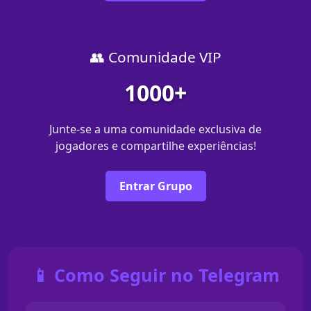
👥 Comunidade VIP
1000+
Junte-se a uma comunidade exclusiva de
jogadores e compartilhe experiências!
Entrar Grupo
📱 Como Seguir no Telegram