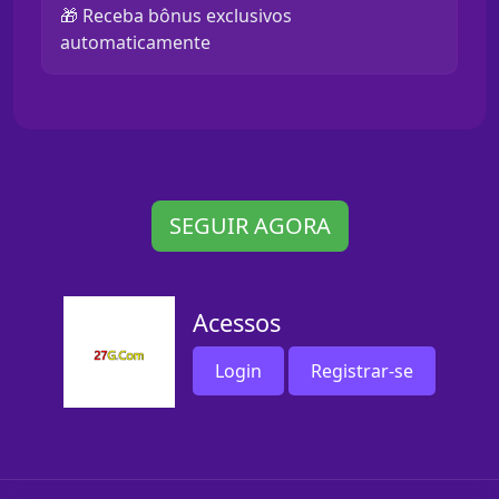
🎁 Receba bônus exclusivos
automaticamente
SEGUIR AGORA
Acessos
Login
Registrar-se