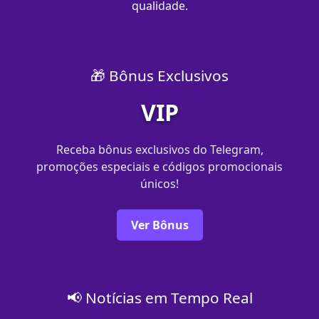
qualidade.
🎁 Bônus Exclusivos
VIP
Receba bônus exclusivos do Telegram,
promoções especiais e códigos promocionais
únicos!
Ver Bônus
📢 Notícias em Tempo Real