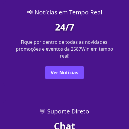
📢 Notícias em Tempo Real
24/7
Fique por dentro de todas as novidades,
promoções e eventos da 2587Win em tempo
real!
Ver Notícias
💬 Suporte Direto
Chat