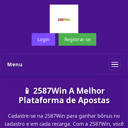
Login
Registrar-se
Menu
📱 2587Win A Melhor
Plataforma de Apostas
Cadastre-se na 2587Win para ganhar bônus no
cadastro e em cada recarga. Com a 2587Win, você