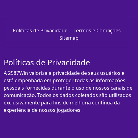
Políticas de Privacidade
Termos e Condições
Sitemap
Políticas de Privacidade
A 2587Win valoriza a privacidade de seus usuários e
está empenhada em proteger todas as informações
pessoais fornecidas durante o uso de nossos canais de
comunicação. Todos os dados coletados são utilizados
exclusivamente para fins de melhoria contínua da
experiência de nossos jogadores.