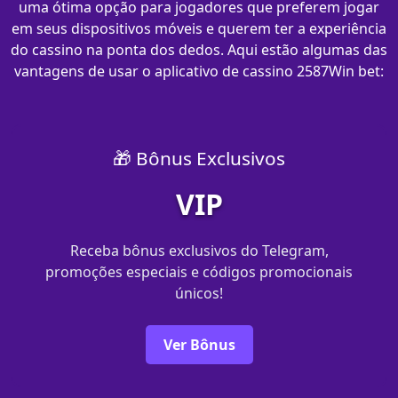
uma ótima opção para jogadores que preferem jogar
em seus dispositivos móveis e querem ter a experiência
do cassino na ponta dos dedos. Aqui estão algumas das
vantagens de usar o aplicativo de cassino 2587Win bet:
🎁 Bônus Exclusivos
VIP
Receba bônus exclusivos do Telegram,
promoções especiais e códigos promocionais
únicos!
Ver Bônus