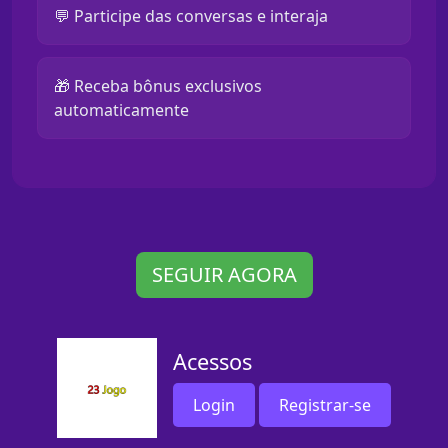
💬 Participe das conversas e interaja
🎁 Receba bônus exclusivos
automaticamente
SEGUIR AGORA
Acessos
Login
Registrar-se