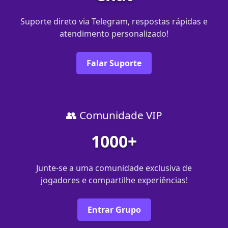
Suporte direto via Telegram, respostas rápidas e
atendimento personalizado!
Falar Suporte
👥 Comunidade VIP
1000+
Junte-se a uma comunidade exclusiva de
jogadores e compartilhe experiências!
Entrar Grupo