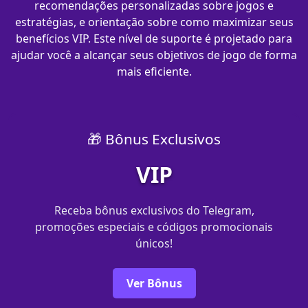
recomendações personalizadas sobre jogos e
estratégias, e orientação sobre como maximizar seus
benefícios VIP. Este nível de suporte é projetado para
ajudar você a alcançar seus objetivos de jogo de forma
mais eficiente.
🎁 Bônus Exclusivos
VIP
Receba bônus exclusivos do Telegram,
promoções especiais e códigos promocionais
únicos!
Ver Bônus