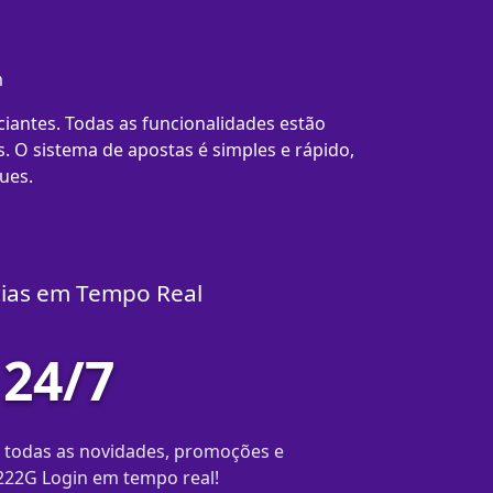
m
iciantes. Todas as funcionalidades estão
. O sistema de apostas é simples e rápido,
ues.
cias em Tempo Real
24/7
e todas as novidades, promoções e
222G Login em tempo real!