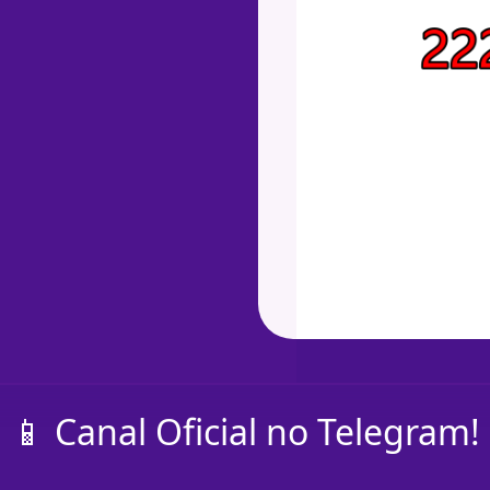
📱 Canal Oficial no Telegram!