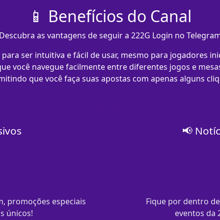
📱 Benefícios do Canal
Descubra as vantagens de seguir a 222G Login no Telegra
 para ser intuitiva e fácil de usar, mesmo para jogadores in
ue você navegue facilmente entre diferentes jogos e mesas
mitindo que você faça suas apostas com apenas alguns cliq
sivos
📢 Notí
m, promoções especiais
Fique por dentro d
s únicos!
eventos da 