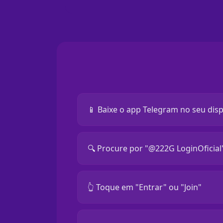
📱 Baixe o app Telegram no seu disp
🔍 Procure por "@222G LoginOficial
👆 Toque em "Entrar" ou "Join"