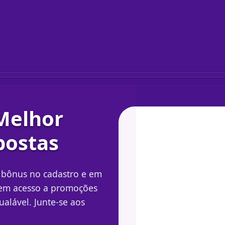
 Melhor
postas
 bônus no cadastro e em
tem acesso a promoções
ualável. Junte-se aos