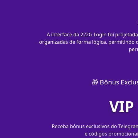
A interface da 222G Login foi projetada
organizadas de forma lógica, permitindo q
per
🎁 Bônus Exclu
VIP
Receba bônus exclusivos do Telegra
e códigos promocionai