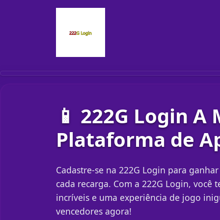
📱 222G Login A
Plataforma de A
Cadastre-se na 222G Login para ganhar
cada recarga. Com a 222G Login, você 
incríveis e uma experiência de jogo inig
vencedores agora!