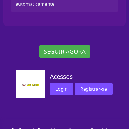
automaticamente
SEGUIR AGORA
Acessos
Login
Registrar-se