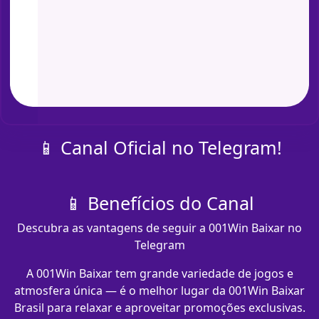
📱 Canal Oficial no Telegram!
📱 Benefícios do Canal
Descubra as vantagens de seguir a 001Win Baixar no
Telegram
A 001Win Baixar tem grande variedade de jogos e
atmosfera única — é o melhor lugar da 001Win Baixar
Brasil para relaxar e aproveitar promoções exclusivas.