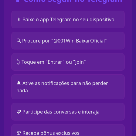
📱 Baixe o app Telegram no seu dispositivo
🔍 Procure por "@001Win BaixarOficial"
👆 Toque em "Entrar" ou "Join"
🔔 Ative as notificações para não perder
nada
💬 Participe das conversas e interaja
🎁 Receba bônus exclusivos